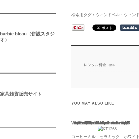
検索用タグ：ウィンドベル・ウィンドチャイム・
barbie bleau（併設スタジ
オ）
レンタル料金
（税別）
家具雑貨販売サイト
YOU MAY ALSO LIKE
Warning
: Use of undefined constant rand - assumed 'rand' (this will throw an Error in a future version of PHP) in
/home/users/2/barbie/web/barbie2/wp-content/themes/welcart_minimum/functions.php
135
コーヒーミル セラミック ホワイト