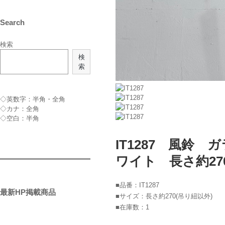
Search
検索
検
索
◇英数字：半角・全角
◇カナ：全角
◇空白：半角
IT1287 風鈴
ワイト 長さ約27
■品番：IT1287
最新HP掲載商品
■サイズ：長さ約270(吊り紐以外)
■在庫数：1