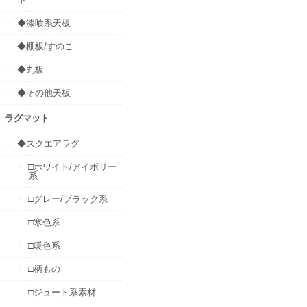
◆漆喰系天板
◆棚板/すのこ
◆丸板
◆その他天板
ラグマット
◆スクエアラグ
□ホワイト/アイボリー
系
□グレー/ブラック系
□寒色系
□暖色系
□柄もの
□ジュート系素材