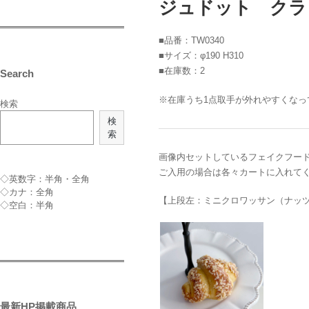
ジュドット クラウ
■品番：TW0340
■サイズ：φ190 H310
■在庫数：2
Search
※在庫うち1点取手が外れやすくなっ
検索
検
索
画像内セットしているフェイクフー
ご入用の場合は各々カートに入れて
◇英数字：半角・全角
◇カナ：全角
【上段左：ミニクロワッサン（ナッ
◇空白：半角
最新HP掲載商品