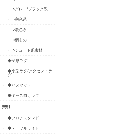
○グレー/ブラック系
○寒色系
○暖色系
○柄もの
○ジュート系素材
◆変形ラグ
◆小型ラグ/アクセントラ
グ
◆バスマット
◆キッズ向けラグ
照明
◆フロアスタンド
◆テーブルライト