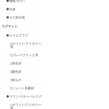
◆棚板/すのこ
◆丸板
◆その他天板
ラグマット
◆スクエアラグ
□ホワイト/アイボリー
系
□グレー/ブラック系
□寒色系
□暖色系
□柄もの
□ジュート系素材
◆ラウンド/オーバルラグ
○ホワイト/アイボリー
系