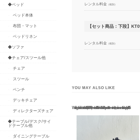
レンタル料金
◆ベッド
（税別）
ベッド本体
布団・マット
【セット商品：下段】KT
ベッドリネン
レンタル料金
（税別）
◆ソファ
◆チェア/スツール他
チェア
スツール
YOU MAY ALSO LIKE
ベンチ
デッキチェア
Warning
: Use of undefined constant rand - assumed 'rand' (this will throw an Error in a future version of PHP) in
/home/users/2/barbie/web/barbie2/wp-content/themes/welcart_minimum/functions.php
135
ディレクターズチェア
◆テーブル/デスク/サイ
ドテーブル他
ダイニングテーブル