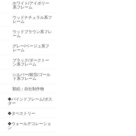
ホワイト/アイボリー
系フレーム
ウッドナチュラル系フ
レーム
ウッドブラウン系フレ
ーム
グレー/ベージュ系フ
レーム
ブラック/ダークトー
ン系フレーム
シルバー/銀箔/ゴール
ド系フレーム
額絵：自社制作物
◆バインドフレーム/ポス
ター
◆タペストリー
◆ウォールデコレーショ
ン