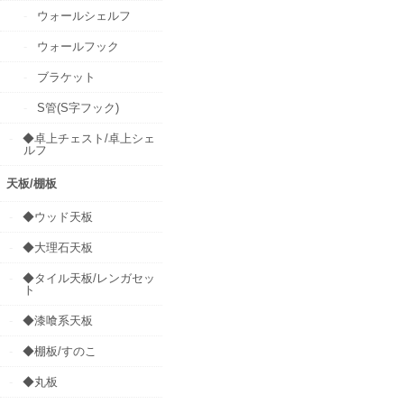
ウォールシェルフ
ウォールフック
ブラケット
S管(S字フック)
◆卓上チェスト/卓上シェ
ルフ
天板/棚板
◆ウッド天板
◆大理石天板
◆タイル天板/レンガセッ
ト
◆漆喰系天板
◆棚板/すのこ
◆丸板