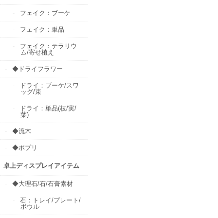
フェイク：ブーケ
フェイク：単品
フェイク：テラリウ
ム/寄せ植え
◆ドライフラワー
ドライ：ブーケ/スワ
ッグ/束
ドライ：単品(枝/実/
葉)
◆流木
◆ポプリ
卓上ディスプレイアイテム
◆大理石/石/石膏素材
石：トレイ/プレート/
ボウル