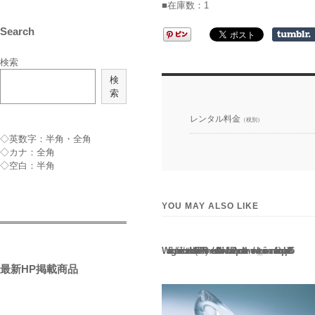
■在庫数：1
Search
検索
検
索
レンタル料金
（税別）
◇英数字：半角・全角
◇カナ：全角
◇空白：半角
YOU MAY ALSO LIKE
Warning
: Use of undefined constant rand - assumed 'rand' (this will throw an Error in a future version of PHP) in
/home/users/2/barbie/web/barbie2/wp-content/themes/welcart_minimum/functions.php
135
最新HP掲載商品