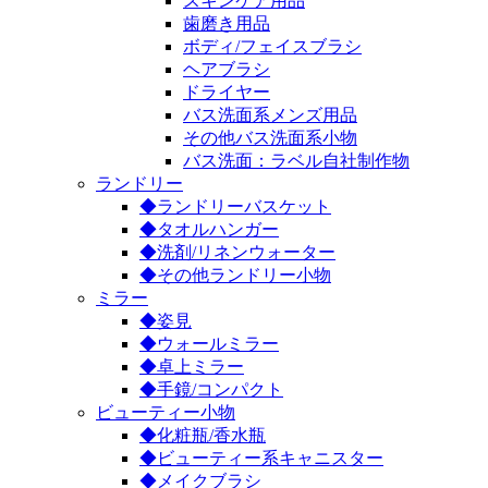
スキンケア用品
歯磨き用品
ボディ/フェイスブラシ
ヘアブラシ
ドライヤー
バス洗面系メンズ用品
その他バス洗面系小物
バス洗面：ラベル自社制作物
ランドリー
◆ランドリーバスケット
◆タオルハンガー
◆洗剤/リネンウォーター
◆その他ランドリー小物
ミラー
◆姿見
◆ウォールミラー
◆卓上ミラー
◆手鏡/コンパクト
ビューティー小物
◆化粧瓶/香水瓶
◆ビューティー系キャニスター
◆メイクブラシ